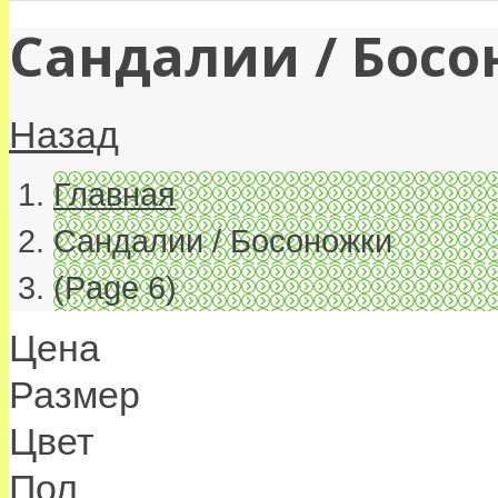
Сандалии / Бос
Назад
Главная
Сандалии / Босоножки
(Page 6)
Цена
Размер
Цвет
Пол