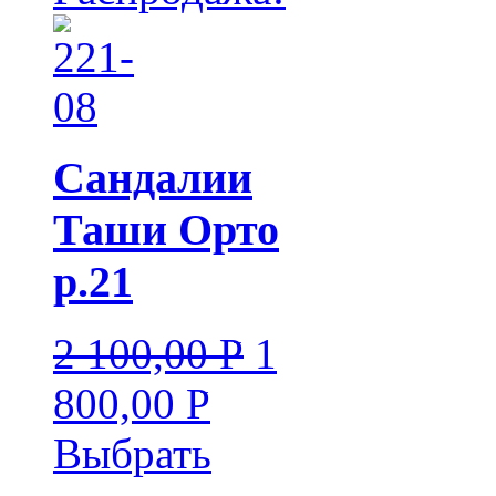
Сандалии
Таши Орто
р.21
2 100,00
Р
1
УБ.
800,00
Р
УБ.
Выбрать