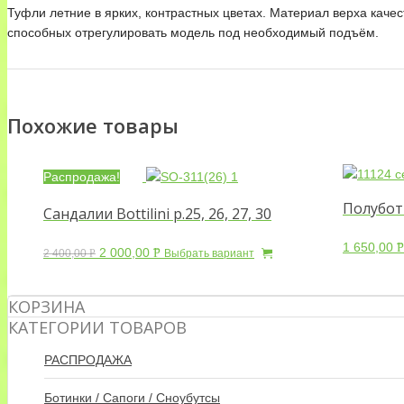
Туфли летние в ярких, контрастных цветах. Материал верха кач
способных отрегулировать модель под необходимый подъём.
Похожие товары
Распродажа!
Полуботи
Сандалии Bottilini р.25, 26, 27, 30
1 650,00
Р
2 000,00
Р
2 400,00
Р
Выбрать вариант
У
УБ.
УБ.
КОРЗИНА
КАТЕГОРИИ ТОВАРОВ
РАСПРОДАЖА
Ботинки / Сапоги / Сноубутсы