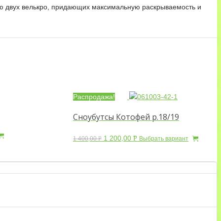
щью двух велькро, придающих максимальную раскрываемость и
Распродажа!
Сноубутсы Котофей р.18/19
1 200,00
Р
1 400,00
Р
Выбрать вариант
УБ.
УБ.