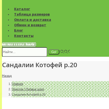
Каталог
Таблица размеров
Оплата и доставка
Обмен и возврат
Блог
Контакты
MENU
CLOSE
back
Поиск
Сандалии Котофей р.20
Назад
Главная
Пинетки / Первые шаги
Сандалии Котофей р.20