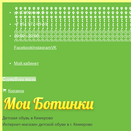
ул. Соборная, 5
+7 951 572-69-59
10:00 - 20:00
Facebook
Instagram
VK
Мой кабинет
Служебное меню
Корзина
Детская обувь в Кемерово
Интернет-магазин детской обуви в г. Кемерово